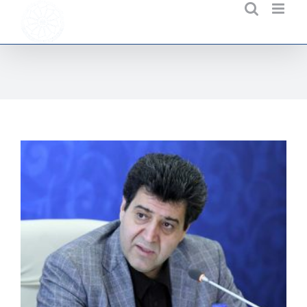
Ski
t
conten