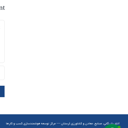
nt
nt
اتاق بازرگانی، صنایع، معادن و کشاورزی لرستان — مرکز توسعه هوشمندسازی کسب و کارها