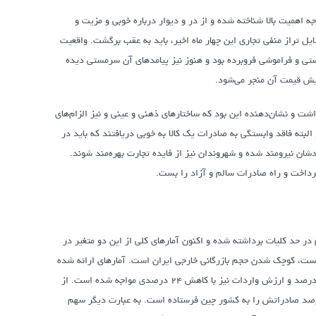
ه اهمیت بالا شناخته شده و از در و دیوار درباره خوبی و مزیت و
یل تراز منفی تجاری این چهار ماه اخیر، باید به عقب برگشت. واقعیت
ستی و فراموشی فروبرده بود و هنوز نیز پیامدهای آن سرمستی دیده
یش قیمت آن منجر می‌شود.
شت و نشان‌دهنده این بود که ساختارهای ذهنی و عینی و نیز الزام‌های
به این سو، کشورهای هوشمند‌تر و البته فاقد وابستگی به صادرات یک کالا به خوبی دریافتند که باید در
ادشان نیرومند شده و شهروندان نیز از فایده تجارت بهره‌مند شوند.
ی پرداخت و راه صادرات سالم و آزاد را بست.
ر حد کلیات برداشته شده و اکنون آمارهای کلی از این دو متغیر در
ست، کوچک شدن حجم بازرگانی خارجی ایران است. آمارهای ارائه شده
از سوی نهادهای رسمی نشان می‌دهد در ۴ماه نخست امسال، ارزش صادرات ایران با ۴۱ درصد و ارزش واردات نیز با کاهش ۲۴ درصدی مواجه شده است. از
گر، بررسی‌ها نشان می‌دهد ایران در ۴ماه منتهی به پایان تیرماه امسال، ۴/ ۲۸ درصد صادراتش را به کشور چین فرستاده است. به عبارت دیگر سهم