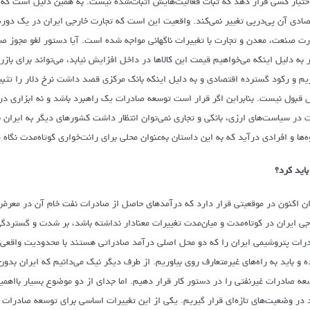
ختیار کسی قرار دهد که ثبات فعالیت‌هایش اثبات‌شده نیست. به همین دلیل است که ب
صادی آن پی‌درپی تغییر نمی‌کند. واقعیت این است که تجارت خارجی ایران در یک دوره 
رت صنعت، معدن و تجارت با تغییرات ناگهانی مواجه شده است. آیا دستور لغو مجوز صا
یم و رکود گسترده اقتصادی و به دلیل اینکه بانک مرکزی قصد داشت نرخ دلار را تثبیت
ل قبول نیست. بنابراین اگر قرار است توسعه صادرات یک راهبرد باشد و نه ابزاری در
ت در سیاست‌های ارزی، بانکی و تجاری نمی‌توان انتظار داشت کشورهای دیگر به ایران ب
ه‌ها و افرادی درآید که به این داستان به‌عنوان محلی برای رانت‌خواری کوتاه‌مدت نگاه م
باید کرد؟
ان اکنون در موقعیتی قرار دارد که درآمدهای حاصل از صادرات نفت خام آن در معرض 
جی ایران در کوتاه‌مدت و میان‌مدت تغییرات معنادار نداشته باشد، بر شدت و گستردگ
رات پتروشیمی ایران را که دو محل اصلی درآمد صادراتی هستند با محدودیت واقعی م
ه و باید به راه‌های غیرمتعارف روی بیاوریم. از طرف دیگر نیک می‌دانیم که ایران بدو
عه صادرات غیرنفتی را در دستور کار قرار دهیم. اما جدای از دو موضوع بسیار بااهمیت
د در وضعیت‌های تازه‌ای قرار گیریم. یکی از این تغییرات اساسی برای توسعه صادر