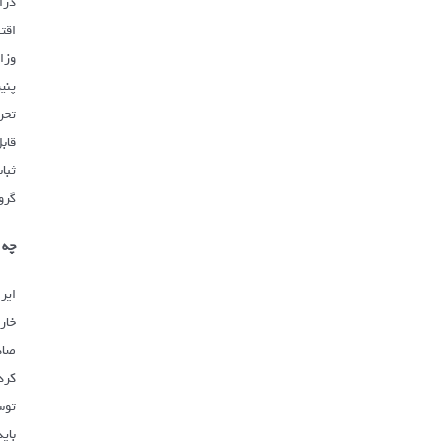
درا
اقت
وزا
تحر
قاب
ثبا
گرو
چه 
ایر
خار
صاد
کرد
توس
بای