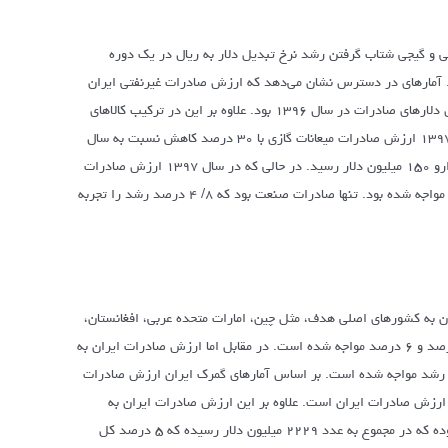
ی و گیجی شتاب گرفتن رشد نرخ تبدیل دلار به ریال در یک دوره
. آمارهای در دسترس نشان می‌دهد که ارزش صادرات غیرنفتی ایران
برخلاف تصور در سال ۱۳۹۷ به حدود ۴۴ میلیارد دلار رسید که ۷/ ۵ درصد کمتر از ارزش دلارهای صادرات در سال ۱۳۹۶ بود. علاوه بر این در ترکیب کالاهای
صادراتی نیز تغییرات قابل توجهی رخ داد. بر اساس آمارهای رسمی گمرک ایران در سال ۱۳۹۷ ارزش صادرات میعانات گازی با ۳۰ درصد کاهش نسبت به سال
۱۳۹۷ به ۴۹۳۵ میلیون دلار و ارزش صادرات پتروشیمی نیز با ۲ درصد کاهش به ۱۴ هزارو ۱۵۰ میلیون دلار رسید. در حالی که در سال ۱۳۹۷ ارزش صادرات
فرش و صنایع دستی با ۳۴ درصد کاهش، کشاورزی با ۵ درصد و معدن با ۳۴ درصد افت مواجه شده بود. تنها صادرات صنعت بود که ۸/ ۴ درصد رشد را تجربه
رسمی نشان می‌دهد در سال ۱۳۹۷ ارزش صادرات ایران به کشورهای اصلی هدف، مثل چین، امارات متحده عربی، افغانستان،
جمهوری کره و ترکیه با کاهش‌هایی به ترتیب معادل ۸ درصد، ۲۵ درصد، ۴ درصد، ۵۱ درصد و ۶ درصد مواجه شده است. در مقابل اما ارزش صادرات ایران به
با ۴۹ درصد، پاکستان با ۳۰ درصد، عمان با ۹ درصد و کویت با ۲۷ درصد رشد مواجه شده است. بر اساس آمارهای گمرک ایران ارزش صادرات
 ۱۳۹۷ نزدیک به ۹ میلیارد دلار بوده است که حدود ۲۵ درصد کل ارزش صادرات ایران است. علاوه بر این ارزش صادرات ایران به
پاکستان معادل ۱۲۴۷ میلیون دلار، عمان ۷۲۹ میلیون دلار و کویت نیز ۲۵۲ میلیون دلار بوده که در مجموع به عدد ۲۲۲۹ میلیون دلار رسیده که ۵ درصد کل