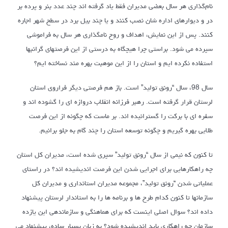
نام‌گذاری هر سال بعضی مدیران فقط یاد گرفته اند چند عدد بنر و پرده بر
در و دیوارهای اداره شان نصب کنند و یا چند بیل برد در سطح شهر اجاره
کنند. پس از این نمایش، اهداف و روح نامگذاری هر سال به فراموشی
سپرده می شود. براستی چرا هیچگاه به درستی از این فرصتهای گرانبها
استفاده نکرده ایم و استان را از این موهبت بهره مند نساخته ایم؟
سال 98، سال “رونق تولید” است. باز هم فرصتی دیگر فراروی استان
لرستان قرار گرفته است. رهبر فرزانه انقلاب دروازه ای را گشوده اند و
سفره ای با برکت را گسترانیده اند. بر ماست که چگونه از این فرصت
طلایی بهره گیریم و چگونه توسعه استان را چند گام به جلو برانیم.
تا کنون که نیمی از سال “رونق تولید” سپری شده است، مدیران کل استان
چه راهکارهایی برای اجرایی شدن این فرصت اندیشیده اند؟ در راستای
عملیاتی شدن “رونق تولید”، مجموعه مدیران استانداری و مدیران کل
سازمانها تا کنون کدام طرح ها و برنامه ها را به استاندار لرستان پیشنهاد
داده اند؟ سوال اصلی اینست که برای هماهنگی و سازماندهی این یازده
سازمان چه راهکاری باید اندیشیده شود؟ به زبان بسیار ساده، پیشنهاد می