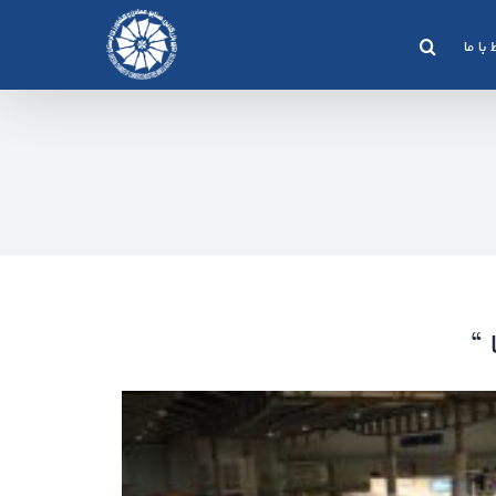
 با ما
 “