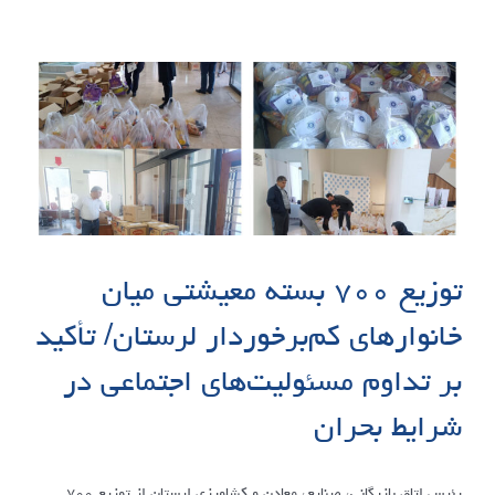
سمت
هوشمندسازی
و
توسعه
صادرات،
محور
برنامه‌های
اتاق
بازرگانی
لرستان
است
توزیع ۷۰۰ بسته معیشتی میان
خانوارهای کم‌برخوردار لرستان/ تأکید
بر تداوم مسئولیت‌های اجتماعی در
شرایط بحران
رئیس اتاق بازرگانی، صنایع، معادن و کشاورزی لرستان از توزیع ۷۰۰