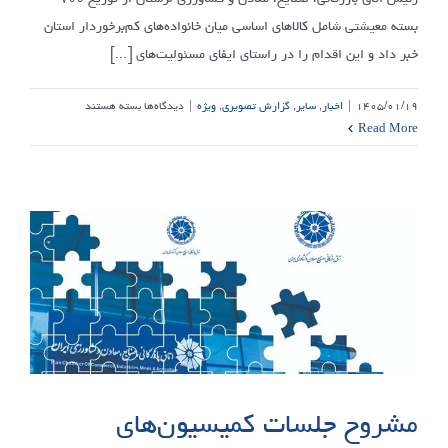
بسته معیشتی شامل کالاهای اساسی میان خانواده‌های کم‌برخوردار استان
خبر داد و این اقدام را در راستای ایفای مسئولیت‌های [...]
برای
۱۴۰۵/۰۱/۱۹
|
اخبار
,
سایر
,
گزارش تصویری
,
ویژه
|
دیدگاه‌ها
بسته هستند
توزیع
Read More
۷۰۰
بسته
معیشتی
میان
خانوارهای
کم‌برخوردار
لرستان/
تأکید
بر
تداوم
مسئولیت‌های
اجتماعی
مشروح جلسات کمیسیون‌های
در