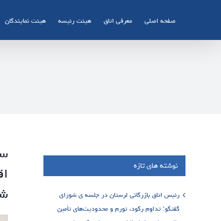
Ski
t
صفحه اصلی
معرفی اتاق
هیئت رئیسه
هیئت نمایندگان
conten
سف
نوشته های تازه
اق
شو
رئیس اتاق بازرگانی لرستان در جلسه ی شورای
گفتگو: تداوم رکود، تورم و محدودیت‌های تأمین