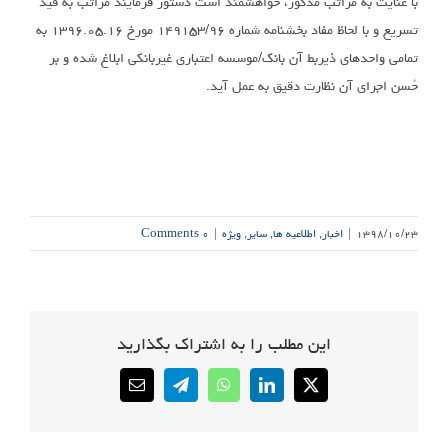
با عنایت به مراتب مذکور، خواهشمند است دستور فرمایند مراتب به قید
تسریع و با لحاظ مفاد بخشنامه شماره ١۴٩١۵٣/٩۶ مورخ ۱۳۹۶.۰۵.۱۶ به
تمامی واحدهای ذیربط آن بانک/موسسه اعتباری غیربانکی ابلاغ شده و بر
حُسن اجرای آن نظارت دقیق به عمل آید.
۱۳۹۸/۱۰/۲۳
|
اخبار
,
اطلاعیه ها
,
سایر
,
ویژه
|
۰ Comments
این مطلب را به اشتراک بگذارید
Email
Telegram
WhatsApp
LinkedIn
X