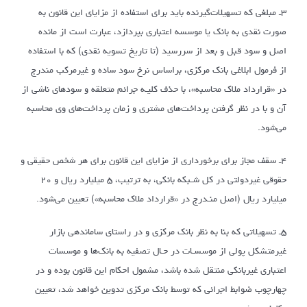
۳ـ مبلغی که تسهیلات‌گیرنده باید برای استفاده از مزایای این قانون به
صورت نقدی به بانک یا موسسه اعتباری بپردازد، عبارت است از مانده
اصل و سود قبل و بعد از سررسید (تا تاریخ تسویه نقدی) که با استفاده
از فرمول ابلاغی بانک مرکزی، براساس نرخ سود ساده و غیرمرکب مندرج
در «قرارداد ملاک محاسبه»، با حذف کلیـه جرائم متعلقه و سودهای ناشی از
آن و با در نظر گرفتن پرداخت‌های مشتری و زمان پرداخت‌های وی محاسبه
می‌شود.
۴ـ سقف مجاز برای برخورداری از مزایای این قانون برای هر شخص حقیقی و
حقوقی غیردولتی در کل شـبکه بانکی، به ترتیب، ۵ میلیارد ریال و ۲۰
میلیارد ریال (اصل منـدرج در «قرارداد ملاک محاسبه») تعیین می‌شود.
۵ـ تسهیلاتی که بنا به نظر بانک مرکزی و در راستای ساماندهی بازار
غیرمتشکل پولی از موسسـات در حـال تصفیه به بانک‌ها و موسسات
اعتباری غیربانکی منتقل شده باشد، مشمول احکام این قانون بوده و در
چهارچوب ضوابط اجرائی که توسط بانک مرکزی تدوین خواهد شد، تعیین