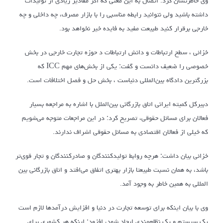
وی خاطرنشان کرد: اتصال به این معنی که اگر مقادیر زیادی از تولیدات
داشته باشید ولی نتوانید رابطه مناسبی را با بازار مصرف، چه داخلی و چه
خارجی برقرار کنید طبیعت مفید به فایده خیر نخواهد بود.
خزائی ، سطح ارتباطات و دانش ارتباطات د حوزه تجارت خارجی در بخش
خصوصی را ضعیف دانست و گفت: یکی از بخش‌های مهم ICC که
بزرگترین دادگاه بین‌المللی دنیاست ، بخش حل و فصل اختلافات است.
دبیرکل کمیته ایرانی اتاق بازرگانی بین‌الملل با اشاره به مراجعه بسیار
فعالان برای مسائل حقوقی، تصریح کرد: در این مراجعات متوجه می‌شویم
که خیلی از فعالان اقتصادی به مسائل حقوقی اشراف ندارند.
خزائی بیان داشت: هرچه روابط تولیدکنندگان و صادرکنندگان و تجار قوی‌تر
باشد، به همان نسبت طبیعتا بازار بهتری اتفاق می‌افتد و اتاق بازرگانی بین
المللی به همین خاطر به وجود آمد.
وی با بیان اینکه برای توسعه تجارت در دنیا و افزایش درآمدها لازم است
یک سیستم و یک نظام‌مندی ایجاد شود، افزود: اینکه هر کشوری برای