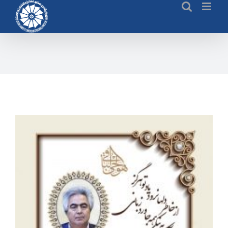
Ski
t
conten