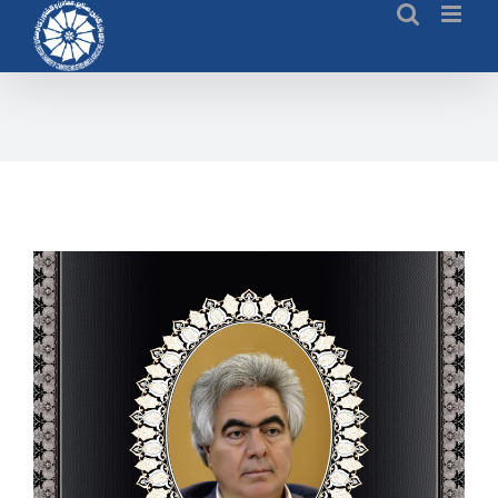
Ski
t
conten