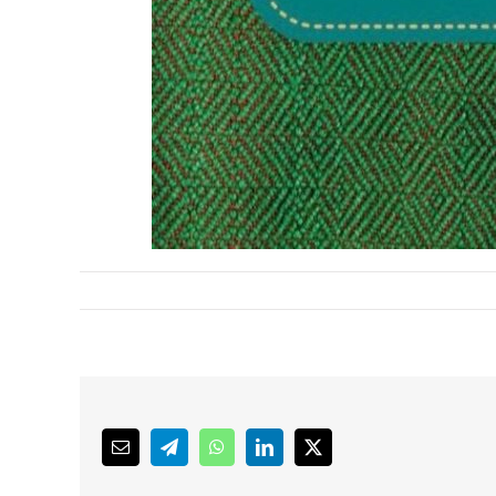
Email
Telegram
WhatsApp
LinkedIn
X