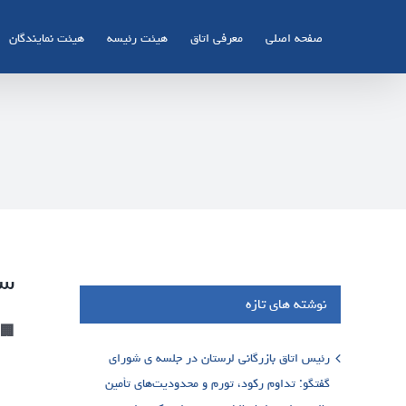
Ski
t
صفحه اصلی
معرفی اتاق
هیئت رئیسه
هیئت نمایندگان
conten
سی
نوشته های تازه
🏢 23 لغایت 26 آبان 1403 – محل دائمی نمایشگاههای بین
رئیس اتاق بازرگانی لرستان در جلسه ی شورای
گفتگو: تداوم رکود، تورم و محدودیت‌های تأمین