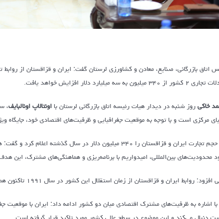
س اتاق بازرگانی، صنایع، معادن و کشاورزی لرستان گفت: ایران و قزاقستان از روابط ت
 کشور از ۳۴۰ میلیون به سه میلیارد دلار افزایش خواهد یافت.
مد خاکی
روز شنبه در دیدار هیات رئیسه اتاق بازرگانی لرستان با
اونتالاپ اونالبایف
، س
ای مرکزی است و با توجه به موقعیت جغرافیایی و ظرفیت‌های اقتصادی خود، جایگاه ویژه‌
وی حجم تجارت ایران و قزاقستان را ۳۴۰ میلیون دلار در سال گذش
د محدودیت‌های بین‌المللی، امیدواریم با برنامه‌ریزی و هماهنگی‌های مشترک، این هد
فزود: روابط ایران و قزاقستان از زمان استقلال این کشور در سال ۱۹۹۱ تاکنون همواره مثبت، پایدار و رو به گسترش بوده است.
با اشاره به ظرفیت‌های مشترک اقتصادی میان دو کشور ادامه داد: ایران با موقعیت جغر
ت دنبال می‌کند و این موضوع در سطح عالی کشور مورد تاکید قرار گرفته است.