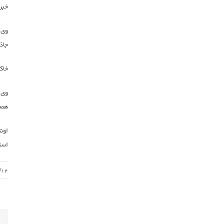
خبر 
جاذ
خاک
وی 
همچ
است
/۱۲