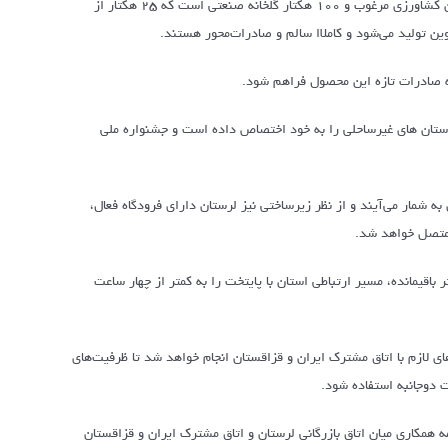
وی با اشاره به ظرفیت‌های کشاورزی لرستان گفت: این استان دارای ۸۰۰ هزار هکتار زمین کشاورزی مرغوب و ۱۰۰ هکتار گلخانه صنعتی است که ۲۵ هکتار از
وین تولید می‌شود و کاملاا سالم و صادرات‌محور هستند.
نه صادرات تازه این محصول فراهم شود.
ردآبی، رتبه اول کشور در استان های غیرساحلی را به خود اختصاص داده است و جشنواره ملی
ه شمار می‌آیند و از نظر زیرساختی نیز لرستان دارای فرودگاه فعال،
 متصل خواهد شد.
گانی لرستان افزود: آزادراه خرم‌آباد – تهران نیز با تکمیل حدود ۶۰ کیلومتر باقیمانده، مسیر ارتباطی استان با پایتخت را به کمتر از چهار ساعت
های لازم با اتاق مشترک ایران و قزاقستان انجام خواهد شد تا ظرفیت‌های
 دوجانبه استفاده شود.
ه همکاری میان اتاق بازرگانی لرستان و اتاق مشترک ایران و قزاقستان