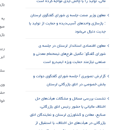
مالی، تولید را با چالش جدی مواجه کرده است
باز
معاون وزیر صمت جلسه ی شورای گفتگوی لرستان
: بازسازی واحدهای آسیب‌دیده و حمایت از تولید با
صور
جدیت دنبال می‌شود
باز
معاون اقتصادی استاندار لرستان در جلسه ی
ریی
شورای گفتگو: تکمیل طرح‌های نیمه‌تمام معدنی و
ایر
صنعتی نیازمند حمایت ویژه ایمیدرو است
سلا
گزارش تصویری / جلسه شورای گفتگوی دولت و
بخش خصوصی در اتاق بازرگانی لرستان
وی 
حضو
نشست بررسی مسائل و مشکلات هیأت‌های حل
خوا
اختلاف مالیاتی با حضور رئیس اتاق بازرگانی،
صنایع، معادن و کشاورزی لرستان و نمایندگان اتاق
بازرگانی در هیأت‌های حل اختلاف، با استقبال از