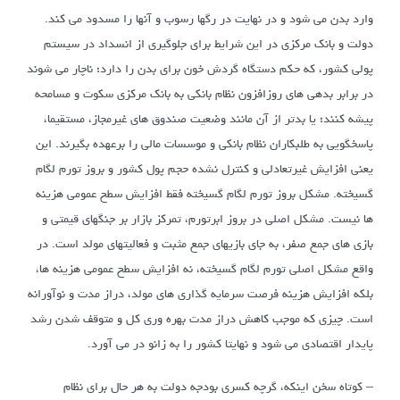
وارد بدن می شود و در نهایت در رگها رسوب و آنها را مسدود می کند.
دولت و بانک مرکزی در این شرایط برای جلوگیری از انسداد در سیستم
پولی کشور، که حکم دستگاه گردش خون برای بدن را دارد؛ ناچار می شوند
در برابر بدهی های روزافزون نظام بانکی به بانک مرکزی سکوت و مسامحه
پیشه کنند؛ یا بدتر از آن مانند وضعیت صندوق های غیرمجاز، مستقیما،
پاسخگویی به طلبکاران نظام بانکی و موسسات مالی را برعهده بگیرند. این
یعنی افزایش غیرتعادلی و کنترل نشده حجم پول کشور و بروز تورم لگام
گسیخته. مشکل بروز تورم لگام گسیخته فقط افزایش سطح عمومی هزینه
ها نیست. مشکل اصلی در بروز ابرتورم، تمرکز بازار بر جنگهای قیمتی و
بازی های جمع صفر، به جای بازیهای جمع مثبت و فعالیتهای مولد است. در
واقع مشکل اصلی تورم لگام گسیخته، نه افزایش سطح عمومی هزینه ها،
بلکه افزایش هزینه فرصت سرمایه گذاری های مولد، دراز مدت و نوآورانه
است. چیزی که موجب کاهش دراز مدت بهره وری کل و متوقف شدن رشد
پایدار اقتصادی می شود و نهایتا کشور را به زانو در می آورد.
– کوتاه سخن اینکه، گرچه کسری بودجه دولت به هر حال برای نظام