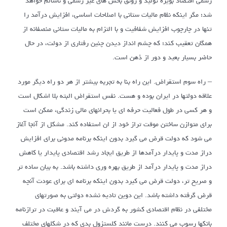
رسمی اقتصاد بویژه تولید و رونق بخش های غیر رسمی و ناسالم خواهد
شد؛ مگر اینکه نظام مالیات ستانی با اصلاحات اساسی، افزایش درآمد را
تنها در چارچوب افزایش شفافیت و با التزام به مالیات ستانی منصفانه از
همگان تعقیب کند؛ که چشم انداز دیدن چنین رفتاری از دولت، در حال
حاضر بسیار بعید و دور از ذهن است.
– راه سوم استقراض. این راه بنا به تجربه بیشتر از هر دو راه دیگر مورد
علاقه دولتها در ایران بوده و هست. نفس استقراض البته بلا اشکال است
و هر کسی در طول فعالیت حرفه ای یا بحرانهای مالی زندگی، ممکن است
برای متوازن ساختن موقت تراز خود از ان استفاده کند. مشکل از آنجا آغاز
می شود که دولت قرض می گیرد بدون اینکه برنامه مدونی برای افزایش
دراز مدت و پایدار درآمدها از طریق ایجاد رشد اقتصادی پایدار یا کاهش
دراز مدت و پایدار درآمد از طریق بهره وری داشته باشد. به بیان ساده تر
و صریح تر، دولت قرض می کیرد بدون اینکه برنامه ای برای عودت آنچه
قرض گرفته داشته باشد. این دوین تادیه نشده دولتی به صورتهای
مختلفی در نظام اقتصادی کشور به گردش در می آیند و عاقبت در ترازنامه
بانکها رسوب می کنند. درست مانند کلستزول بدی که در شکلهای مختلف