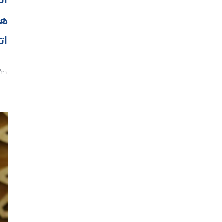
هی
ات
/۲۱