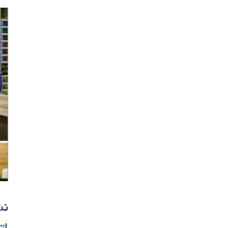
نش
ات