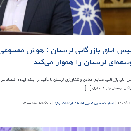
بازرگانی،
صنایع،
معادن
و
کشاورزی
لرستان
و
یس اتاق بازرگانی لرستان : هوش مصنوعی،
نمایندگان
سعه‌ای لرستان را هموار می‌کند
اتاق
بازرگانی
در
س اتاق بازرگانی، صنایع، معادن و کشاورزی لرستان با تأکید بر اینکه آینده اقتصاد د
هیأت‌های
حل
گانی لرستان با راه‌اندازی [...]
اختلاف،
با
برای
۱۴۰۵/۰۴
|
اخبار
,
کمیسیون فناوری اطلاعات، ارتباطات
,
ویژه
|
دیدگاه‌ها
بسته هستند
استقبال
رییس
از
اتاق
راه‌اندازی
بازرگانی
سامانه
لرستان