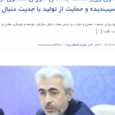
جدی
یب‌دیده و حمایت از تولید با جدیت دنبال 
مواجه
کرده
است
ون وزیر صنعت، معدن و تجارت و رئیس هیأت عامل سازمان توسعه و نوسازی معادن و صنا
د، گفت: [...]
برای
۱۴۰۵/۰۴
|
اخبار
,
اخبار شورای گفتگو
,
ویژه
|
دیدگاه‌ها
بسته هستند
معاون
وزیر
صمت
جلسه
ی
شورای
گفتگوی
لرستان
: بازسازی
واحدهای
آسیب‌دیده