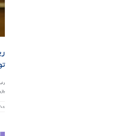
ری
تو
رئی
بازر
/۰۸