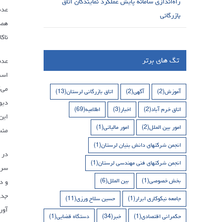
راه‌اندازی سامانه پایش عملکرد نمایندگان اتاق
عده
بازرگانی
همه
ناک
تگ های برتر
عدم
است
می‌
آموزش
(2)
آگهی
(2)
اتاق بازرگانی لرستان
(13)
دیو
اتاق خرم آباد
(2)
اخبار
(3)
اطلاعیه
(69)
این
امور بین الملل
(2)
امور مالیاتی
(1)
منس
انجمن شرکتهای دانش بنیان لرستان
(1)
در 
انجمن شرکتهای فنی مهندسی لرستان
(1)
سرم
بخش خصوصی
(1)
بین الملل
(6)
و د
جدی
جامعه نیکوکاری ابرار
(1)
حسین سلاح ورزی
(11)
آور
حکمرانی اقتصادی
(1)
خبر
(34)
دستگاه قضایی
(1)