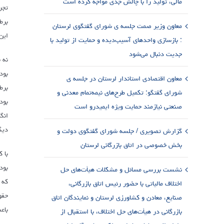
مالی، تولید را با چالش جدی مواجه کرده است
تجر
برط
معاون وزیر صمت جلسه ی شورای گفتگوی لرستان
این
: بازسازی واحدهای آسیب‌دیده و حمایت از تولید با
جدیت دنبال می‌شود
بود
معاون اقتصادی استاندار لرستان در جلسه ی
برط
شورای گفتگو: تکمیل طرح‌های نیمه‌تمام معدنی و
بود
صنعتی نیازمند حمایت ویژه ایمیدرو است
انگ
دیگ
گزارش تصویری / جلسه شورای گفتگوی دولت و
بخش خصوصی در اتاق بازرگانی لرستان
با 
بود
نشست بررسی مسائل و مشکلات هیأت‌های حل
که 
اختلاف مالیاتی با حضور رئیس اتاق بازرگانی،
حقو
صنایع، معادن و کشاورزی لرستان و نمایندگان اتاق
باع
بازرگانی در هیأت‌های حل اختلاف، با استقبال از