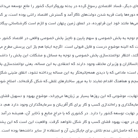
‌ای دیگر، فساد اقتصادی رسوخ کرده در بدنه بوروکراتیک کشور را مانع توسعه می‌دان
 دوره‌ها باعث فربه شدن دولت‌های ناکارآمد و گسترش اقتصاد رانتی بوده است، بر کس
امی‌ها مانند خودِ این فراورده، در اعماق زمین پنهان است و لازم است کارشناسانی بیگان
 توجه به بخش خصوصی و سهم پایین و ناچیز بخش خصوصیِ واقعی در اقتصاد کشور هم
 که البته موضوع درست و قابل قبولی است. اگرچه اینجا هم باز این پرسش مطرح می‌شود
کند، انتظار توانمندسازی بخش خصوصی و توجه به مسائل و مشکلات این بخش را داشت؟! 
انسالاران و وزیران مختلف وجود دارند که اعتقادی به این مساله، یعنی توانمندسازی
 است؛ مادامی که با دیدی همه‌جانبه‌نگر به این مساله پرداخته نشود، اتفاق مثبتی شک
جم و هماهنگ اقدام نمایند تا به مرور ساختارهای غلطی که شکل گرفته‌اند، اصلاح شون
نهایت، موضوعی که این روزها بسیار بر زبان‌ها می‌چرخد، موضوع بهبود و تسهیل فضای
ایه‌گذاری و راه‌اندازی کسب و کار برای کارآفرینان و سرمایه‌گذاران وجود دارد هم، 
ر نهایت توسعه کشور را دارد. در کشوری که با حراج منابع و ذخایر آن، همیشه درآمد 
 در جهت بهبود فضای کسب و کار شکل نخواهد گرفت. واقعیت این است که این پشتوانه،
ده که حاصل‌اش عدم تلاش برای جایگزینی آن و استفاده از سایر داشته‌ها بوده است. 