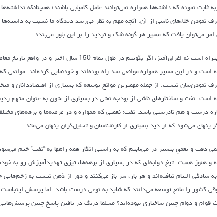
به ثابت نموده که داشته‌ها همواره نمی‌توانند عامل کامیابی باشند؛ همچنانکه نداشته‌ه
رف نمودن خلاءهای ناشی از آن. آنچه مهم به نظر می‌رسد دیدگاه ما نسبت به داشته‌ها و
 امر می‌توان یافت که مسیر هر گونه شک و تردید را بر این باور می‌بندد.
نه بیراه است نه اغراق‌آمیز، اگر بگوییم در طول 
ه است و در این مسیر همواره موانعی سد راه بوده‌اند و خودنمایی کرده‌اند. موانعی ک
رف نمودن‌شان نیست. از جمله مهمترین موانع توسعه که بسیاری از اقتصاددانان و متخص
ه است. نفت و ساختارهای ناشی از بودجه نفتی در بسیاری از متون به عنوان متهم ردی
اره درست و هم نادرستی باشد. نفت؛ نعمتی که همواره و در عرصه‌ها و برهه‌های مخت
ر پنهان می‌شود که از دید بسیاری از کارشناسان و تحلیل‌گران پنهان می‌ماند.
کمی دقت و تعمقِ بیشتر در می‌یابیم که به راستی انگار همه راهها به “نفت” ختم می‌شود
ه و هنوز هست. تیغ دولبه‌ای که در بسیاری از برهه‌ها، تیزی تهدیدآمیزش رو به خودم
به سادگی التیام نیافته‌اند و هر بار، سر باز می‌کنند و دور از ذهن نیست به زخم‌هایی 
قی کشور را مانع توسعه می‌دانند که شاید به نوعی درست باشد. اما پرسش اینجاست
ث قوام و دوام چنین ساختاری نبوده‌اند؟ مسلما درنگ در یافتن پاسخ چنین پرسش‌های