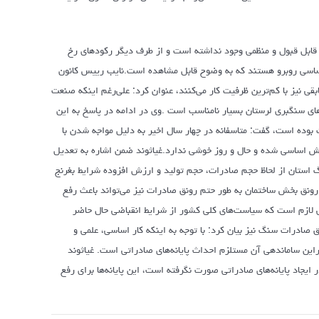
ه قابل قبول و منظمی وجود نداشته است و از طرف دیگر رکودهای رخ
اساسی روبرو هستند که به وضوح قابل مشاهده است.نایب رییس کانون
سنگبری استان تعطیل و مابقی نیز با کم‌ترین ظرفیت کار می‌کنند، عنوان کرد: علی‌رغم اینکه صنعت
ای سنگبری لرستان بسیار نامناسب است .وی در ادامه در پاسخ به این
 بوده است، گفت: متاسفانه در چهار سال اخیر به دلیل مواجه شدن با
الش اساسی شده و حال و روز خوشی ندارد.غیاثوند ضمن اشاره به تعدیل
ت: متاسفانه صنعت سنگ استان از لحاظ حجم صادرات، حجم تولید و ارزش افزوده شرایط بغرنج
 رونق بخش ساختمان به طور حتم رونق صادرات نیز می‌تواند باعث رفع
لی لازم است که سیاست‌های کلی کشور از شرایط انقباضی حال حاضر
 صادرات سنگ نیز بیان کرد: با توجه به اینکه کار اساسی، علمی و
ین ساماندهی آن مستلزم احداث پایانه‌های صادراتی است. غیاثوند
ایجاد پایانه‌های صادراتی صورت نگرفته است، این پایانه‌ها برای رفع