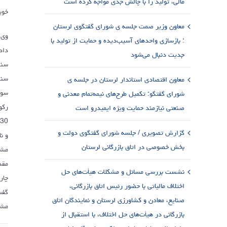
مالی، تولید را با چالش جدی مواجه کرده است
خوب
معاون وزیر صمت جلسه ی شورای گفتگوی لرستان
وی 
: بازسازی واحدهای آسیب‌دیده و حمایت از تولید با
داد
جدیت دنبال می‌شود
سنگ
معاون اقتصادی استاندار لرستان در جلسه ی
سوا
شورای گفتگو: تکمیل طرح‌های نیمه‌تمام معدنی و
رکو
صنعتی نیازمند حمایت ویژه ایمیدرو است
گزارش تصویری / جلسه شورای گفتگوی دولت و
و ن
بخش خصوصی در اتاق بازرگانی لرستان
مشک
مقد
نشست بررسی مسائل و مشکلات هیأت‌های حل
چار
اختلاف مالیاتی با حضور رئیس اتاق بازرگانی،
گفت
صنایع، معادن و کشاورزی لرستان و نمایندگان اتاق
مشک
بازرگانی در هیأت‌های حل اختلاف، با استقبال از