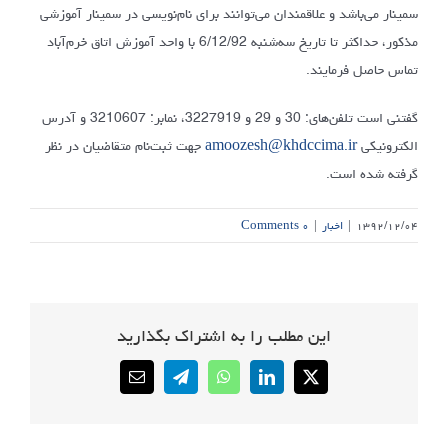
سمینار می‌باشد و علاقمندان می‌توانند برای نام‌نویسی در سمینار آموزشی
مذکور، حداکثر تا تاریخ سه‌شنبه 6/12/92 با واحد آموزش اتاق خرم‌آباد
تماس حاصل فرمایند.
گفتنی است تلفن‌های: 30 و 29 و 3227919، نمابر: 3210607 و آدرس
الکترونیکی
amoozesh@khdccima.ir
جهت ثبت‌نام متقاضیان در نظر
گرفته شده است.
۱۳۹۲/۱۲/۰۴
|
اخبار
|
۰ Comments
این مطلب را به اشتراک بگذارید
Email
Telegram
WhatsApp
LinkedIn
X