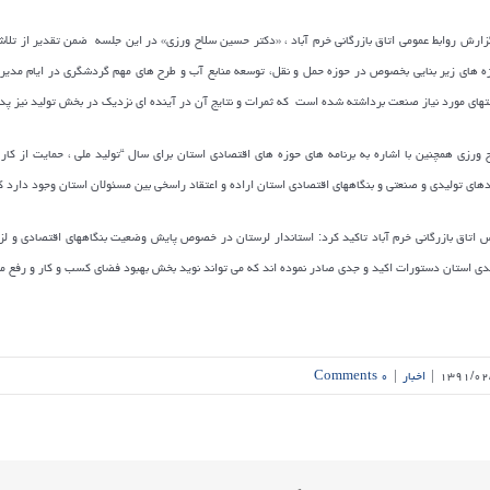
زارش روابط عمومی اتاق بازرگانی خرم آباد ، «دکتر حسین سلاح ورزی» در این جلسه
ضمن تقدیر از تلاشه
ه های زیر بنایی بخصوص در حوزه حمل و نقل، توسعه منابع آب و طرح های مهم گردشگری در ایام مدیریت
های مورد نیاز صنعت برداشته شده است
که ثمرات و نتایج آن در آینده ای نزدیک در بخش تولید نیز پ
 ورزی همچنین با اشاره به برنامه های حوزه های اقتصادی استان برای سال “تولید ملی ، حمایت از کار
های تولیدی و صنعتی و بنگاههای اقتصادی استان اراده و اعتقاد راسخی بین مسئولان استان وجود دارد که 
 اتاق بازرگانی خرم آباد تاکید کرد: استاندار لرستان در خصوص پایش وضعیت بنگاههای اقتصادی و ل
دی استان دستورات اکید و جدی صادر نموده اند که می تواند نوید بخش بهبود فضای کسب و کار و رفع موا
۱۳۹۱/۰۲
|
اخبار
|
۰ Comments