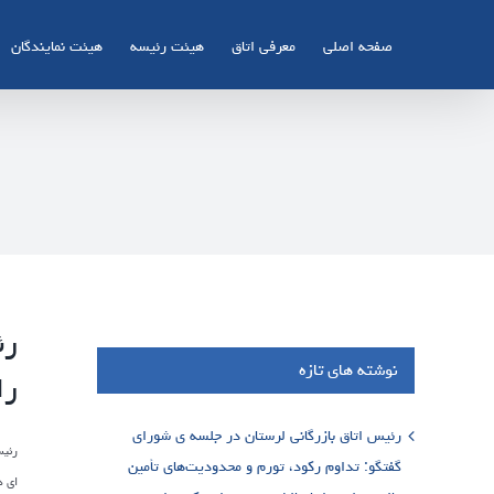
Ski
t
صفحه اصلی
معرفی اتاق
هیئت رئیسه
هیئت نمایندگان
conten
رئ
نوشته های تازه
را
رئیس اتاق بازرگانی لرستان در جلسه ی شورای
رئیس
گفتگو: تداوم رکود، تورم و محدودیت‌های تأمین
ای د