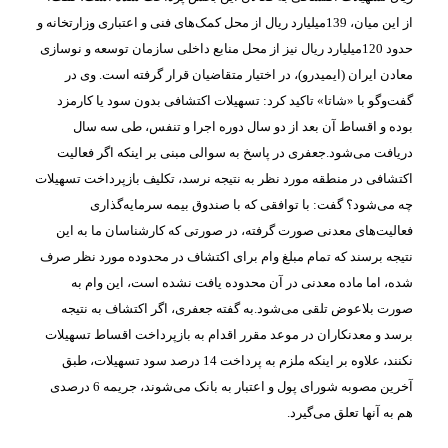
از این میان، 139میلیارد ریال از محل کمک‌های فنی و اعتباری وزارتخانه و
حدود 120میلیارد ریال نیز از محل منابع داخلی سازمان توسعه و نوسازی
معادن ایران (ایمیدرو)، در اختیار متقاضیان قرار گرفته است. وی در
گفت‌و‌گو با «شاتا» تاکید کرد: تسهیلات اکتشافی بدون سود یا کارمزد
بوده و اقساط آن بعد از دو سال دوره اجرا و تنفس، طی سه سال
دریافت می‌شود.جعفری در پاسخ به سوالی مبنی بر اینکه اگر فعالیت
اکتشافی در منطقه مورد نظر به نتیجه نرسد، تکلیف بازپرداخت تسهیلات
چه می‌شود؟ گفت: با توافقی که با صندوق بیمه سرمایه‌گذاری
فعالیت‌های معدنی صورت گرفته، در صورتی که کارشناسان ما به این
نتیجه برسند که تمام مبلغ وام برای اکتشاف در محدوده مورد نظر صرف
شده، اما ماده معدنی در آن محدوده یافت نشده است، این وام به
صورت بلاعوض تلقی می‌شود.به گفته جعفری، اگر اکتشاف به نتیجه
برسد و معدنکاران در موعد مقرر اقدام به بازپرداخت اقساط تسهیلات
نکنند، علاوه بر اینکه ملزم به پرداخت 14 درصد سود تسهیلات، طبق
آخرین مصوبه شورای پول و اعتبار به بانک می‌شوند، جریمه 6 درصدی
هم به آنها تعلق می‌گیرد.