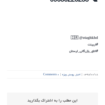
🇮🇷 @otaghkhd
#اربینت
#اتاق_بازرگانی_لرستان
۱۳۹۸/۰۷/۱۸
|
اخبار
,
پوستر
,
ویژه
|
۰ Comments
این مطلب را به اشتراک بگذارید