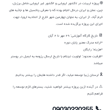
🌐 پروژه اربینت در ۷کشور اروپایی و ۴کشور غیر اروپایی شامل برزیل،
چین، عمان و ایران درحال انجام بوده که با معرفی پتانسیل ها و جاذبه های
خرم آباد، از ایران، به عنوان چهارمین شهر خارج از اتحادیه اروپا، جهت
اجرای این پروژه برگزیده شده است.
📆 تاریخ‌ کارگاه آموزشی: ۲۹ مهر تا ۲ آبان
▫️ارائه مدرک معتبر پایان دوره
▫️هزینه: رایگان
▫️ظرفیت محدود: اولویت ثبتنام با تاریخ ارسال رزومه به ایمیل در پوستر
میباشد
🎗 لرستانِ زیبا توسعه میابد، اگر قدر داشته هایمان را بیشتر بدانیم
⚠️ در آینده ازین پروژه بیشتر خواهید شنید، بسترهای لازم توسعه را
فراهم‌ کنیم
📞 09030220255