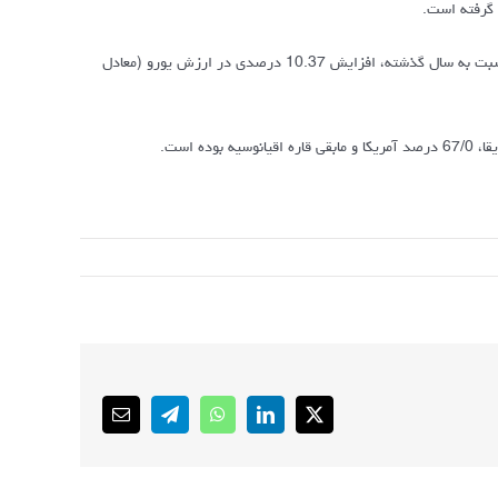
در همین حال متوسط قیمت هر تن کالای صادراتی 369 یورو (معادل 508 دلار) بوده که نسبت به سال گذشته، افزایش 10.37 درصدی در ارزش یورو (معادل
Email
Telegram
WhatsApp
LinkedIn
X