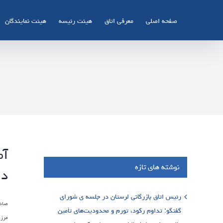
Ski
t
صفحه اصلی
معرفی اتاق
هیئت رئیسه
هیئت نمایندگان
conten
نوشته های تازه
دل
رئیس اتاق بازرگانی لرستان در جلسه ی شورای
گفتگو: تداوم رکود، تورم و محدودیت‌های تأمین
مرز 61،8 میلیارد دلار گذشته که نسبت به سال قبل از آن 4،1 درصد کم