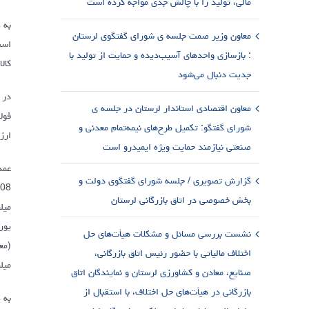
مالی، تولید را با چالش جدی مواجه کرده است
معاون وزیر صمت جلسه ی شورای گفتگوی لرستان
: بازسازی واحدهای آسیب‌دیده و حمایت از تولید با
کالاهای سر
جدیت دنبال می‌شود
معاون اقتصادی استاندار لرستان در جلسه ی
شورای گفتگو: تکمیل طرح‌های نیمه‌تمام معدنی و
ارزشی 2،03 درصد و دانه ذرت دامی به ارزش 
صنعتی نیازمند حمایت ویژه ایمیدرو است
گزارش تصویری / جلسه شورای گفتگوی دولت و
بخش خصوصی در اتاق بازرگانی لرستان
نشست بررسی مسائل و مشکلات هیأت‌های حل
اختلاف مالیاتی با حضور رئیس اتاق بازرگانی،
میلیون یور
صنایع، معادن و کشاورزی لرستان و نمایندگان اتاق
بازرگانی در هیأت‌های حل اختلاف، با استقبال از