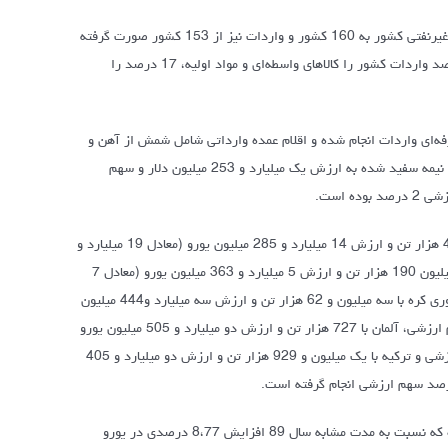
به گزارش خبرگزاری دانشجویان ایران(ایسنا) آمار گمرک ابران نشان می‌دهد که صادرات غیرنفتی کشور به 160 کشور و واردات نیز از 153 کشور صورت گرفته
است که تجارت با بخش اعظمی از کشورهای جهان را نشان می دهد. همچنین حدود 72 درصد واردات کشور را کالاهای واسطه‌ای و مواد اولیه، 17 درصد را
و کشورهای مبدا کالاهای وارداتی،‌ سال گذشته برای 5565 ردیف تعرفه‌ای واردات انجام شده و اقلام عمده وارداتی شامل شمش از آهن و
فولاد غیرممزوج به ارزش دو میلیارد و 382 میلیون دلار و سهم ارزشی 3،86 درصد، برنج نیمه سفید شده به ارزش یک میلیارد و 253 میلیون دلار و سهم
عمده واردات کشور در سال 1390 نیز از کشورهای امارات متحده عربی با 14 میلیون و 44 هزار تن و ارزش 14 میلیارد و 285 میلیون یورو (معادل 19 میلیارد و
708 میلیون دلار) یا 36،66 درصد سهم وزنی و 31،90 درصد سهم ارزشی، چین با سه میلیون 190 هزار تن و ارزش 5 میلیارد و 363 میلیون یورو (معادل 7
میلیارد و 393 میلیون دلار) یا 8،33 درصد سهم وزنی و 11،97 درصد سهم ارزشی، جمهوری کره با سه میلیون و 62 هزار تن و ارزش سه میلیارد و444 میلیون
یورو (معادل 4 میلیارد و 744 میلیون دلار) یا 7،99 درصد سهم وزنی و 7،68 درصد سهم ارزشی، آلمان با 727 هزار تن و ارزش دو میلیارد و 505 میلیون یورو
(معادل سه میلیارد و 464 میلیون دلار) یا 1،90 درصد سهم وزنی و 5،61 درصد سهم ارزشی و ترکیه با یک میلیون و 929 هزار تن و ارزش دو میلیارد و 405
به گزارش ایسنا، متوسط قیمت هر تن کالای وارداتی 1169 یورو (معادل 1613 دلار) بوده که نسبت به مدت مشابه سال 89 افزایش 8،77 درصدی در یورو