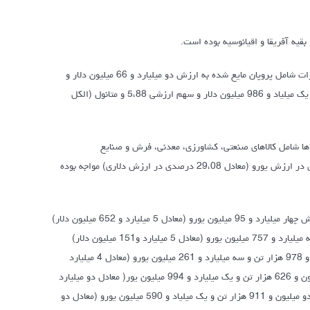
همچنین در سال 1390 برای 3357 ردیف تعرفه‌ای صادرات انجام شده و اقلام عمده صادرات شامل پروپان مایع شده به ارزش دو میلیارد و 66 میلیون دلار و
سهم ارزشی 6،12 درصد، گازهای نفتی و هیدروکربورهای گازی شکل مایع شده به ارزش یک میلیاد و 986 میلیون دلار و سهم ارزشی 5،88 و متانول (الکل
اها شامل کالاهای صنعتی، کشاورزی، معدنی، فرش و صنایع
دستی،صادرات قطعی با میعانات گازی با افزایش 10،80 درصدی در وزن و 23،66 درصدی در ارزش یورو (معادل 29،08 درصدی در ارزش دلاری) مواجه بوده
عمده صادرات کشور در سال 1390 به کشورهای چین با 25 میلیون و 390 هزار تن و ارزش چهار میلیارد و 95 میلیون یورو (معادل 5 میلیارد و 652 میلیون دلار)
با 38،19 درصد سهم وزنی و 16،73 سهم ارزشی، عراق با یک میلیون و 70 هزار تن و سه میلیارد و 757 میلیون یورو (معادل 5 میلیارد و151 میلیون دلار)
یا16،10 درصد سهم وزنی و 15،25 درصد سهم ارزشی، امارات متحده عربی با 4 میلیون و 978 هزار تن و سه میلیارد و 261 میلیون یورو (معادل 4 میلیارد
و515 میلیون دلار) یا 7،49 درصد سهم وزنی و 13،37 درصد سهم ارزشی، هند با5 میلیون و 626 هزار تن و یک میلیارد و 994 میلیون یور( معادل دو میلیارد
و752 میلیون دلار) یا 8،46 درصد سهم وزنی و 8،15 درصد سهم ارزشی و افغانستان با دو میلیون و 911 هزار تن و یک میلیاد و 590 میلیون یورو (معادل دو