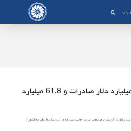
 با ما
آمار تجارت خارجی ایران در سال 90 / 43.8 میلیارد دلار صادرات و 61.8 میلیارد
1 به رقم 43،8 میلیارد دلار رسید که 29 درصد رشد را نسبت به سال قبل از آن نشان می‌دهد. این در حالی است که در این سال واردات به کشور از