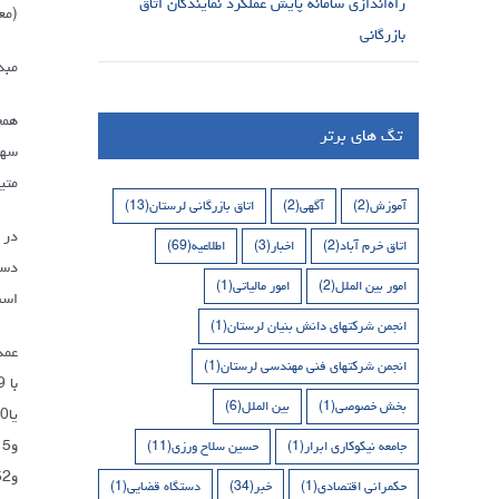
راه‌اندازی سامانه پایش عملکرد نمایندگان اتاق
(معادل افز
بازرگانی
مبدا 72 درصد کالاهای وارداتی کشورمان قاره آسیا، 26 درصد اروپا، 1،4 د
تگ های برتر
متیلیک) 
آموزش
(2)
آگهی
(2)
اتاق بازرگانی لرستان
(13)
در 
اتاق خرم آباد
(2)
اخبار
(3)
اطلاعیه
(69)
امور بین الملل
(2)
امور مالیاتی
(1)
است
انجمن شرکتهای دانش بنیان لرستان
(1)
انجمن شرکتهای فنی مهندسی لرستان
(1)
بخش خصوصی
(1)
بین الملل
(6)
جامعه نیکوکاری ابرار
(1)
حسین سلاح ورزی
(11)
حکمرانی اقتصادی
(1)
خبر
(34)
دستگاه قضایی
(1)