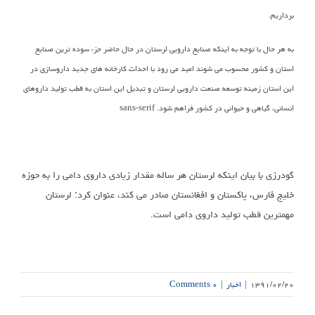
برداریم.
به هر حال با توجه به اینکه صنایع دارویی لرستان در حال حاضر جزء
سوده ترین صنایع
استان و کشور محسوب می شوند امید می رود با احداث کارخانه های جدید
داروسازی در
این استان زمینه توسعه صنعت دارویی لرستان و تبدیل این استان به قطب
تولید داروهای
انسانی، گیاهی و حیوانی در کشور فراهم شود
. sans-serif
گودرزی با بیان اینکه لرستان هر ساله مقدار زیادی داروی دامی را به حوزه
خلیج فارس، پاکستان و افغانستان صادر می کند، عنوان کرد: لرستان
مهمترین قطب تولید داروی دامی است.
۱۳۹۱/۰۲/۲۰
|
اخبار
|
۰ Comments