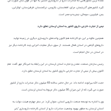
عمده ترین کشورهایی که صادرات دارو از داروسازی اکسیر به آنها در طول سال صورت می
گیرد کشورهای آذربایجان، عراق، افغانستان، بلاروس، ترکمنستان، قرقیزستان، اوکراین،
یمن، فیلیپین، سومالی، نیجریه و مصر است.
نیمی از تجارت خارجی داروی کشور به استان لرستان تعلق دارد
همچنین علاوه بر این دو کارخانه هم اکنون واحدهای داروسازی دیگری در زمینه تولید
داروهای گیاهی در استان فعال هستند. از سوی دیگر عملیات اجرایی چند کارخانه دیگر نیز
در استان در حال انجام است.
رئیس سازمان صنعت، معدن و تجارت استان لرستان در این رابطه به خبرنگار مهر گفت: هم
اکنون بیش از نیمی از تجارت خارجی داروی کشور به استان لرستان تعلق دارد.
حجت الله بیرانوند ادامه داد: در حال حاضر سالانه 63 میلیون دلار صادرات دارو از کشور
صورت می گیرد که از این میزان 30 میلیون دلار مربوط به استان لرستان است.
وی با اشاره به توسعه صنعت دارویی استان، عنوان کرد: در سفر چهارم هیئت دولت به
استان لرستان به منظور بهبود وضعیت صادرات دارو از استان کارخانه داروسازی “بایر