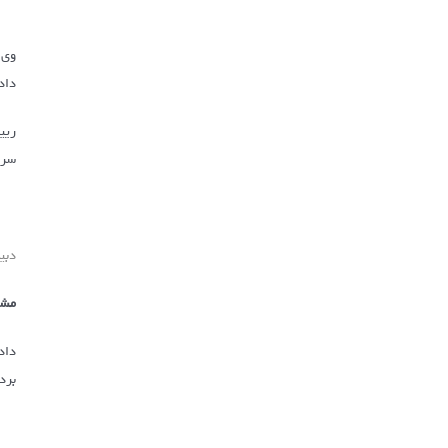
وی 
داد
ریی
سرم
دبی
مشک
داد
برد