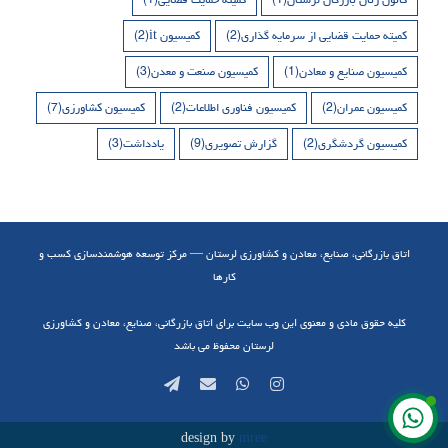
کمیته حمایت قضایی از سرمایه گذاری
(2)
کمیسیون it
(2)
کمیسیون صنایع و معادن
(1)
کمیسیون صنعت و معدن
(3)
کمیسیون عمران
(2)
کمیسیون فناوری اطلاعات
(2)
کمیسیون کشاورزی
(7)
کمیسیون گردشگری
(2)
گزارش تصویری
(9)
یادداشت
(3)
اتاق بازرگانی، صنایع، معادن و کشاورزی لرستان — مرکز توسعه هوشمندسازی کسب و
کارها
کلیه حقوق مادی و معنوی این وب سایت برای اتاق بازرگانی، صنایع، معادن و کشاورزی
لرستان محفوظ می باشد
Telegram
Email
WhatsApp
Instagram
design by
mree