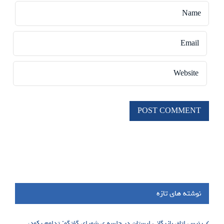
نوشته های تازه
رئیس اتاق بازرگانی لرستان در جلسه ی شورای گفتگو: تداوم رکود،