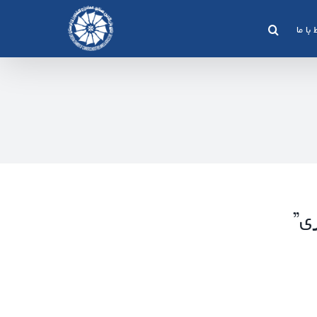
 با ما
ی”