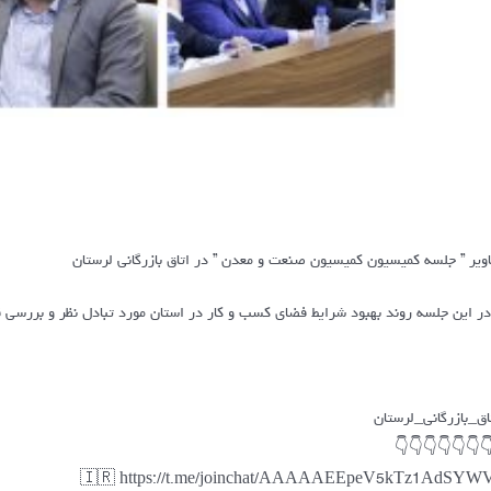
‍تصاویر ” جلسه کمیسیون کمیسیون صنعت و معدن ” در اتاق بازرگانی لرس
لسه روند بهبود شرایط فضای کسب و کار در استان مورد تبادل نظر و بررسی قرار گرف
#اتاق_بازرگانی_لرس
👇👇👇👇👇👇
🇮🇷 https://t.me/joinchat/AAAAAEEpeV5kTz1AdSY