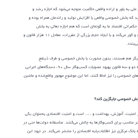
ملی به باور و اراده واقعی حاکمیت متوجه می‌شود که اجازه رشد و
صوصی نداده است و در شرایط واگذاری‌ها بر اساس اصل ۴۴ نیز واقفید که بخش خصوصی واقعی با افزایش تولید و راندمان همراه بوده و
مرانی اقتصاد ما به گونه‌ای است که هم اجازه تعالی به بخش
خصوصی را نمی‌دهد و هم از سوی دیگر، انگیزه‌های سرمایه‌گذاری در این بخش را تضعیف و کور می‌کند و با ایجاد حجم بزرگی از مقررات، معادل ۱۱ هزار قانون و
‌بندد.
 همدیگر هم هستند، بدون مشورت با بخش خصوصی و طرف ذینفع
تدوین‌شده و فضای بخش خصوصی را محدود کرده است. در این میان باوجوداینکه در ماده دو و سه قانون بهبود مصوبات کسب‌وکار سال ۹۰، دستگاه‌های اجرایی
‌های خصوصی را نیز لحاظ کنند، اما این موضوع مهجور واقع‌شده و ماشین
 بخش خصوصی جایگزین کند؟
عم از امنیت، آموزش، بهداشت و …. است و امنیت اقتصادی به‌عنوان یکی
تر مناسب برای کسب‌وکارها به چالش می‌کشد. متأسفانه دولت‌ها حتی در
نک مرکزی نیز اطلاعات‌پایه اقتصادی را منتشر نمی‌کند. در نبود این