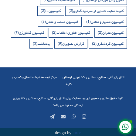
کمیته حمایت قضایی از سرمایه گذاری
(2)
کمیسیون it
(2)
کمیسیون صنایع و معادن
(1)
کمیسیون صنعت و معدن
(3)
کمیسیون عمران
(2)
کمیسیون فناوری اطلاعات
(2)
کمیسیون کشاورزی
(7)
کمیسیون گردشگری
(2)
گزارش تصویری
(9)
یادداشت
(3)
اتاق بازرگانی، صنایع، معادن و کشاورزی لرستان — مرکز توسعه هوشمندسازی کسب و
کارها
کلیه حقوق مادی و معنوی این وب سایت برای اتاق بازرگانی، صنایع، معادن و کشاورزی
لرستان محفوظ می باشد
Telegram
Email
WhatsApp
Instagram
design by
mree