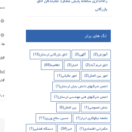
راه‌اندازی سامانه پایش عملکرد نمایندگان اتاق
دست
بازرگانی
💢 
تگ های برتر
💢 
ها 
آموزش
(2)
آگهی
(2)
اتاق بازرگانی لرستان
(13)
#کم
اتاق خرم آباد
(2)
اخبار
(3)
اطلاعیه
(69)
khd
امور بین الملل
(2)
امور مالیاتی
(1)
#ات
انجمن شرکتهای دانش بنیان لرستان
(1)
/۰۶
انجمن شرکتهای فنی مهندسی لرستان
(1)
بخش خصوصی
(1)
بین الملل
(6)
جامعه نیکوکاری ابرار
(1)
حسین سلاح ورزی
(11)
حکمرانی اقتصادی
(1)
خبر
(34)
دستگاه قضایی
(1)