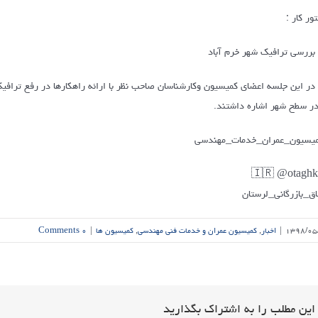
ور کار :
بررسی ترافیک شهر خرم آباد
در این جلسه اعضای کمیسیون وکارشناسان صاحب نظر با ارائه راهکارها در رفع ترافیک
در سطح شهر اشاره داشتند.
یسیون_عمران_خدمات_مهندسی
🇮🇷 @otagh
اق_بازرگانی_لرستان
۱۳۹۸/۰۵
|
اخبار
,
کمیسیون عمران و خدمات فنی مهندسی
,
کمیسیون ها
|
۰ Comments
این مطلب را به اشتراک بگذارید