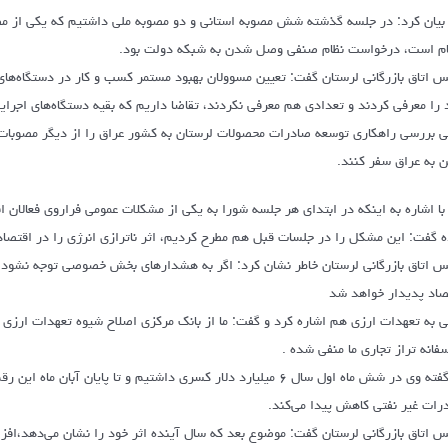
بیان کرد: در جلسه گذشته شش مصوبه استانی و دو مصوبه ملی داشتیم که یکی از مصو
ام است، درخواست نظام صنفی وصل شدن به شبکه دولت بود.
س اتاق بازرگانی لرستان گفت: تعیین مسوولان بهبود مستمر کسب و کار در دستگاه‌های 
 را معرفی کردند و تعدادی هم معرفی نکردند، تقاضا داریم که بقیه دستگاه‌های ‌اجرایی
ی بررسی راهکاری توسعه صادرات محصولات لرستان به کشور عراق را از دیگر مصوبات ع
ن به عراق سفر کنند.
با اشاره به اینکه در ابتدای هر جلسه شورا به یکی از مشکلات عمومی فراروی فعالان 
ه گفت: این مشکل را در جلسات قبل هم مطرح کردیم، اثر ناترازی انرژی را در اقتصاد 
س اتاق بازرگانی لرستان خاطر نشان کرد: اگر به هشدارهای بخش خصوصی توجه نشود، اث
صاد پدیدار خواهد شد
ی به تعهدات ارزی هم اشاره کرد و گفت: ما از بانک مرکزی اصلاح شیوه تعهدات ارزی
سفانه تراز تجاری ما منفی شده .
به گفته وی در شش ماه اول سال ۶ میلیارد دلار کسری داشتیم و تا پا
رات غیر نفتی کاهش پیدا می‌کند.
س اتاق بازرگانی لرستان گفت: موضوع بعد که سال آینده اثر خود را نشان می‌دهد،