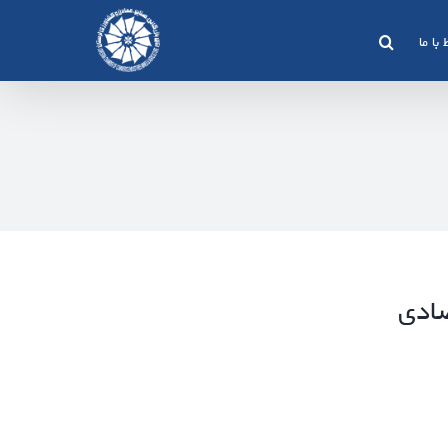
 با ما
صادی