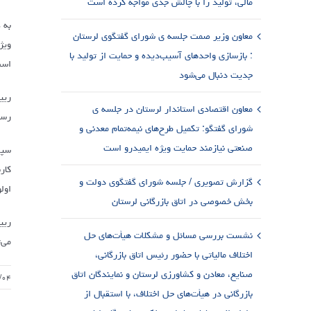
مالی، تولید را با چالش جدی مواجه کرده است
به 
معاون وزیر صمت جلسه ی شورای گفتگوی لرستان
ویژ
: بازسازی واحدهای آسیب‌دیده و حمایت از تولید با
است
جدیت دنبال می‌شود
ریی
معاون اقتصادی استاندار لرستان در جلسه ی
رسا
شورای گفتگو: تکمیل طرح‌های نیمه‌تمام معدنی و
صنعتی نیازمند حمایت ویژه ایمیدرو است
سپه
کار
گزارش تصویری / جلسه شورای گفتگوی دولت و
اول
بخش خصوصی در اتاق بازرگانی لرستان
ریی
نشست بررسی مسائل و مشکلات هیأت‌های حل
می‌
اختلاف مالیاتی با حضور رئیس اتاق بازرگانی،
صنایع، معادن و کشاورزی لرستان و نمایندگان اتاق
/۰۴
بازرگانی در هیأت‌های حل اختلاف، با استقبال از