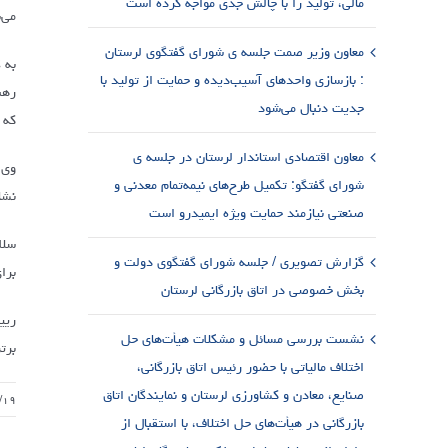
مالی، تولید را با چالش جدی مواجه کرده است
می‌
معاون وزیر صمت جلسه ی شورای گفتگوی لرستان
به 
: بازسازی واحدهای آسیب‌دیده و حمایت از تولید با
رهب
جدیت دنبال می‌شود
که 
معاون اقتصادی استاندار لرستان در جلسه ی
وی 
شورای گفتگو: تکمیل طرح‌های نیمه‌تمام معدنی و
نشا
صنعتی نیازمند حمایت ویژه ایمیدرو است
سلا
گزارش تصویری / جلسه شورای گفتگوی دولت و
برا
بخش خصوصی در اتاق بازرگانی لرستان
ریی
نشست بررسی مسائل و مشکلات هیأت‌های حل
برت
اختلاف مالیاتی با حضور رئیس اتاق بازرگانی،
صنایع، معادن و کشاورزی لرستان و نمایندگان اتاق
/۱۹
بازرگانی در هیأت‌های حل اختلاف، با استقبال از