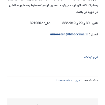
به شرکت‌کنندگان ارائه می‌گردد. صدور گواهینامه منوط به حضور متقاضی
در دوره می باشد.
تلفن: 30 و 29 و 3227919 نمابر: 3210607
ایمیل :
amoozesh@khdccima.ir
فرم ثبت‌نام
۱۳۹۲/۰۶/۰۹
|
اخبار
|
۰ Comments